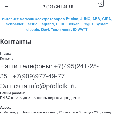
0
+7 (495) 241-25-35
Интернет-магазин электротоваров Bticino, JUNG, ABB, GIRA,
Schneider Electric, Legrand, FEDE, Berker, Liregus, System
electric, Devi, Теплолюкс, IQ WATT
Контакты
Главная
Контакты
Наши телефоны:
+7(495)241-25-
35
+7(909)977-49-77
Эл.почта
info@proflotki.ru
Режим работы:
ПН-ВС c 10:00 до 21:00 без выходных и праздников
Адрес:
г. Москва, ул Нахимовский проспект, 24 павильон 3, секция 26С, стенд