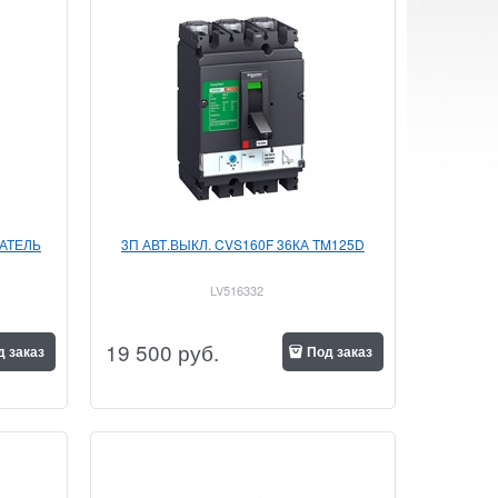
АТЕЛЬ
3П АВТ.ВЫКЛ. CVS160F 36КА TM125D
LV516332
19 500
 руб.
д заказ
Под заказ