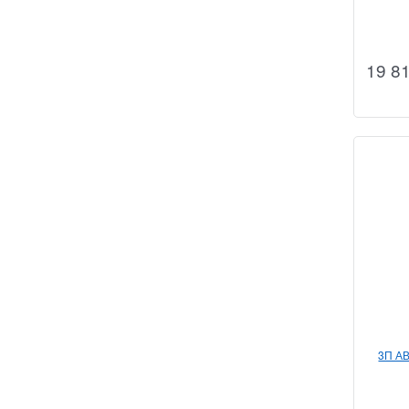
19 8
3П А