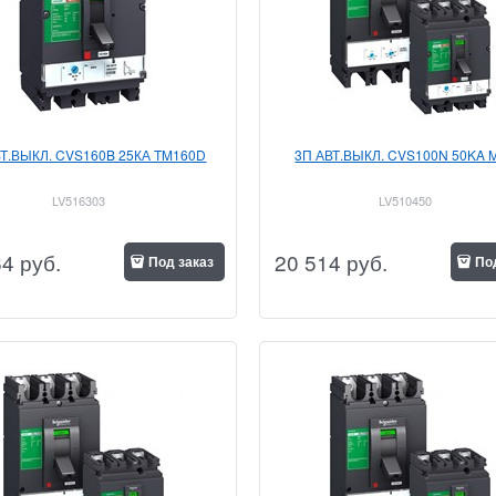
ВТ.ВЫКЛ. CVS160B 25КА TM160D
3П АВТ.ВЫКЛ. CVS100N 50KA 
LV516303
LV510450
64
 руб.
20 514
 руб.
Под заказ
По