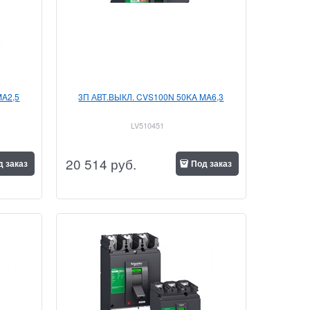
MA2,5
3П АВТ.ВЫКЛ. CVS100N 50KA MA6,3
LV510451
20 514
 руб.
д заказ
Под заказ