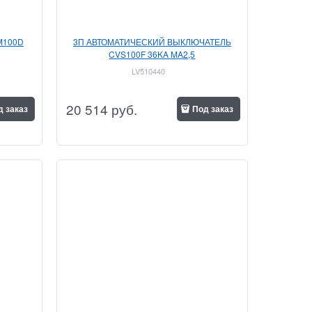
M100D
3П АВТОМАТИЧЕСКИЙ ВЫКЛЮЧАТЕЛЬ
CVS100F 36KA MA2,5
LV510440
20 514
 руб.
д заказ
Под заказ