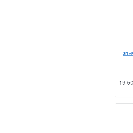
3П А
19 5