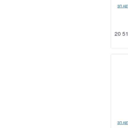
3П А
20 5
3П А