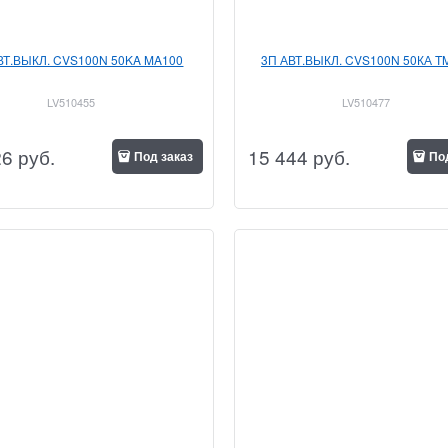
ВТ.ВЫКЛ. CVS100N 50KA MA100
3П АВТ.ВЫКЛ. CVS100N 50КА T
LV510455
LV510477
26
 руб.
15 444
 руб.
Под заказ
По