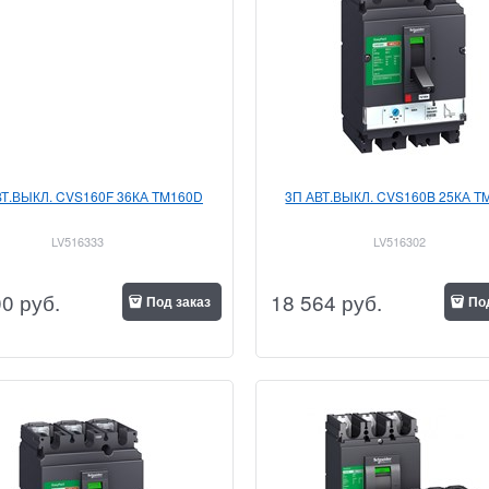
ВТ.ВЫКЛ. CVS160F 36КА TM160D
3П АВТ.ВЫКЛ. CVS160B 25КА T
LV516333
LV516302
00
 руб.
18 564
 руб.
Под заказ
По