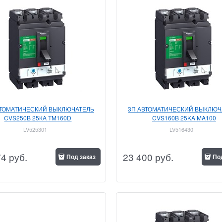
ВТОМАТИЧЕСКИЙ ВЫКЛЮЧАТЕЛЬ
3П АВТОМАТИЧЕСКИЙ ВЫКЛЮЧ
CVS250B 25КА TM160D
CVS160B 25KA MA100
LV525301
LV516430
74
 руб.
23 400
 руб.
Под заказ
По