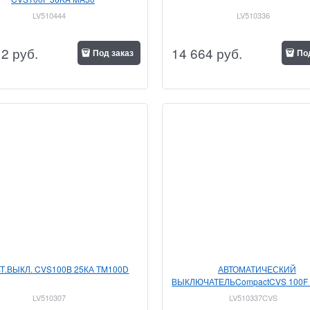
LV510444
LV510336
12
 руб.
14 664
 руб.
Под заказ
По
ВТ.ВЫКЛ. CVS100B 25КА TM100D
АВТОМАТИЧЕСКИЙ
ВЫКЛЮЧАТЕЛЬCompactCVS 100F 
TM100D
LV510307
LV510337CVS