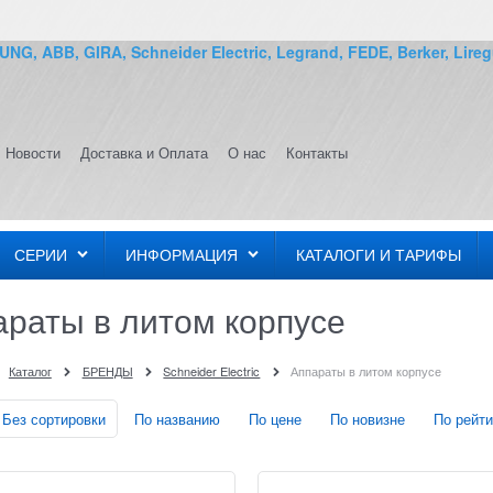
G, ABB, GIRA, Schneider Electric, Legrand, FEDE, Berker, Lireg
Новости
Доставка и Оплата
О нас
Контакты
СЕРИИ
ИНФОРМАЦИЯ
КАТАЛОГИ И ТАРИФЫ
араты в литом корпусе
Каталог
БРЕНДЫ
Schneider Electric
Аппараты в литом корпусе
Без сортировки
По названию
По цене
По новизне
По рейти