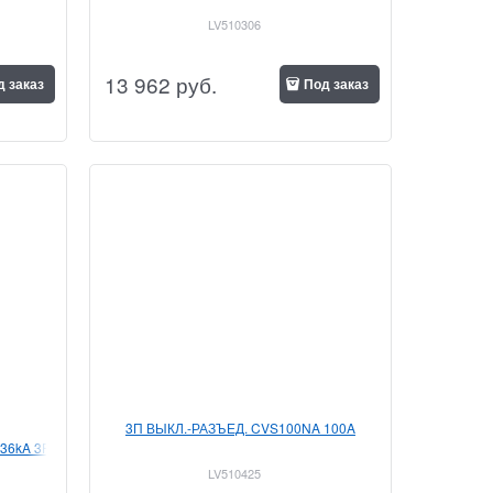
LV510306
13 962
 руб.
д заказ
Под заказ
3П ВЫКЛ.-РАЗЪЕД. CVS100NA 100A
36kA 3P
LV510425