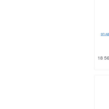
3П А
18 5