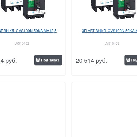
ВТ.ВЫКЛ. CVS100N 50KA MA12,5
3П АВТ.ВЫКЛ. CVS100N 50KA 
LV510452
LV510453
14
 руб.
20 514
 руб.
Под заказ
По