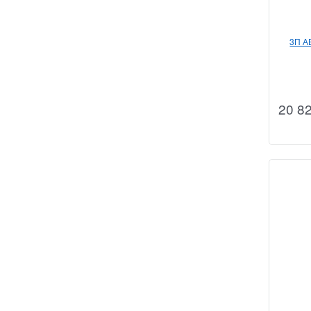
3П А
20 8