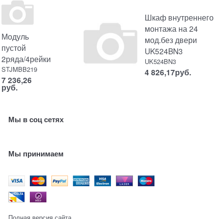
Шкаф внутреннего
монтажа на 24
Модуль
мод.без двери
пустой
UK524BN3
2ряда/4рейки
UK524BN3
STJMBB219
4 826,17
руб.
7 236,26
руб.
Мы в соц сетях
Мы принимаем
Полная версия сайта