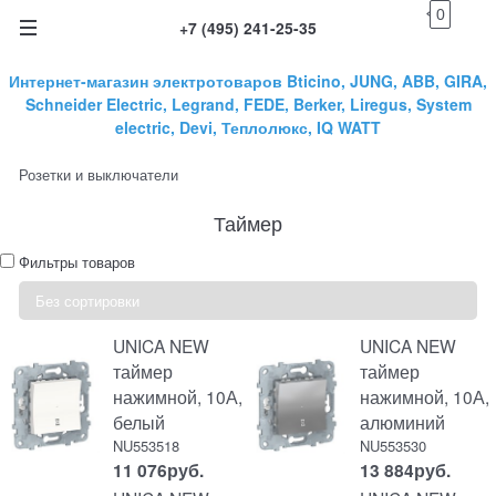
0
+7 (495) 241-25-35
Интернет-магазин электротоваров Bticino, JUNG, ABB, GIRA,
Schneider Electric, Legrand, FEDE, Berker, Liregus, System
electric, Devi, Теплолюкс, IQ WATT
Розетки и выключатели
Таймер
Фильтры товаров
UNICA NEW
UNICA NEW
таймер
таймер
нажимной, 10А,
нажимной, 10А,
белый
алюминий
NU553518
NU553530
11 076
руб.
13 884
руб.