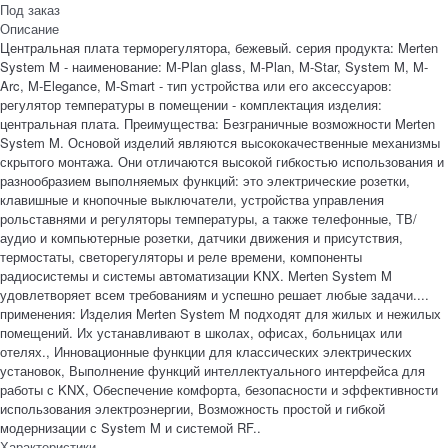
Под заказ
Описание
Центральная плата терморегулятора, бежевый. серия продукта: Merten
System M - наименование: M-Plan glass, M-Plan, M-Star, System M, M-
Arc, M-Elegance, M-Smart - тип устройства или его аксессуаров:
регулятор температуры в помещении - комплектация изделия:
центральная плата. Преимущества: Безграничные возможности Merten
System M. Основой изделий являются высококачественные механизмы
скрытого монтажа. Они отличаются высокой гибкостью использования и
разнообразием выполняемых функций: это электрические розетки,
клавишные и кнопочные выключатели, устройства управления
рольставнями и регуляторы температуры, а также телефонные, ТВ/
аудио и компьютерные розетки, датчики движения и присутствия,
термостаты, светорегуляторы и реле времени, компоненты
радиосистемы и системы автоматизации KNX. Merten System M
удовлетворяет всем требованиям и успешно решает любые задачи....
применения: Изделия Merten System M подходят для жилых и нежилых
помещений. Их устанавливают в школах, офисах, больницах или
отелях., Инновационные функции для классических электрических
установок, Выполнение функций интеллектуального интерфейса для
работы с KNX, Обеспечение комфорта, безопасности и эффективности
использования электроэнергии, Возможность простой и гибкой
модернизации с System M и системой RF..
Характеристики